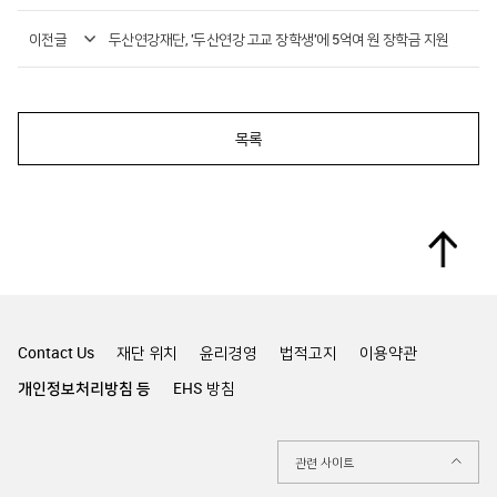
이전글
두산연강재단, '두산연강 고교 장학생'에 5억여 원 장학금 지원
목록
Top
Contact Us
재단 위치
윤리경영
법적고지
이용약관
개인정보처리방침 등
EHS 방침
관련 사이트
두산그룹